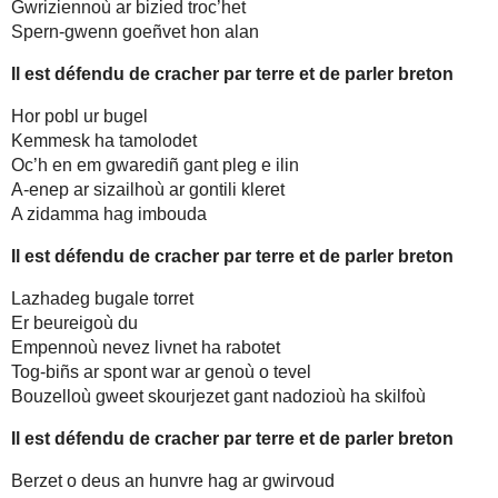
Gwriziennoù ar bizied troc’het
Spern-gwenn goeñvet hon alan
Il est défendu de cracher par terre et de parler breton
Hor pobl ur bugel
Kemmesk ha tamolodet
Oc’h en em gwarediñ gant pleg e ilin
A-enep ar sizailhoù ar gontili kleret
A zidamma hag imbouda
Il est défendu de cracher par terre et de parler breton
Lazhadeg bugale torret
Er beureigoù du
Empennoù nevez livnet ha rabotet
Tog-biñs ar spont war ar genoù o tevel
Bouzelloù gweet skourjezet gant nadozioù ha skilfoù
Il est défendu de cracher par terre et de parler breton
Berzet o deus an hunvre hag ar gwirvoud