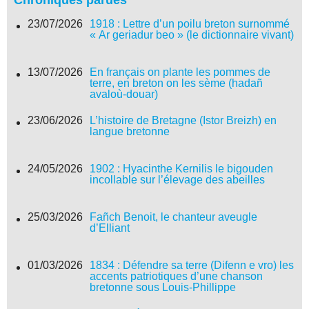
Chroniques parues
23/07/2026
1918 : Lettre d’un poilu breton surnommé
« Ar geriadur beo » (le dictionnaire vivant)
13/07/2026
En français on plante les pommes de
terre, en breton on les sème (hadañ
avaloù-douar)
23/06/2026
L’histoire de Bretagne (Istor Breizh) en
langue bretonne
24/05/2026
1902 : Hyacinthe Kernilis le bigouden
incollable sur l’élevage des abeilles
25/03/2026
Fañch Benoit, le chanteur aveugle
d’Elliant
01/03/2026
1834 : Défendre sa terre (Difenn e vro) les
accents patriotiques d’une chanson
bretonne sous Louis-Phillippe