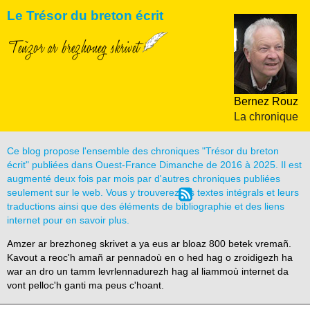
Le Trésor du breton écrit
Teñzor ar brezhoneg skrivet
Bernez Rouz
La chronique
Ce blog propose l'ensemble des chroniques "Trésor du breton
écrit" publiées dans Ouest-France Dimanche de 2016 à 2025. Il est
augmenté deux fois par mois par d'autres chroniques publiées
seulement sur le web. Vous y trouverez les textes intégrals et leurs
traductions ainsi que des éléments de bibliographie et des liens
internet pour en savoir plus.
Amzer ar brezhoneg skrivet a ya eus ar bloaz 800 betek vremañ.
Kavout a reoc'h amañ ar pennadoù en o hed hag o zroidigezh ha
war an dro un tamm levrlennadurezh hag al liammoù internet da
vont pelloc'h ganti ma peus c'hoant.