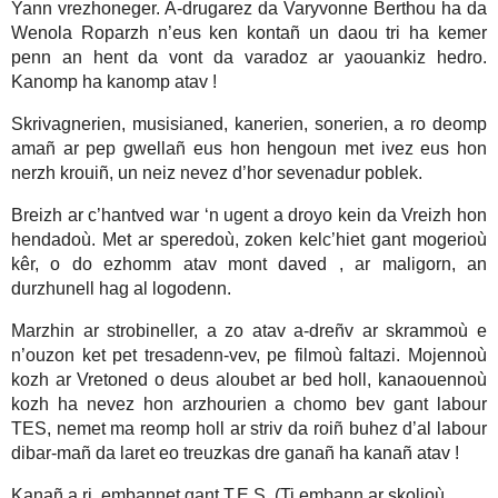
Yann vrezhoneger. A-drugarez da Varyvonne Berthou ha da
Wenola Roparzh n’eus ken kontañ un daou tri ha kemer
penn an hent da vont da varadoz ar yaouankiz hedro.
Kanomp ha kanomp atav !
Skrivagnerien, musisianed, kanerien, sonerien, a ro deomp
amañ ar pep gwellañ eus hon hengoun met ivez eus hon
nerzh krouiñ, un neiz nevez d’hor sevenadur poblek.
Breizh ar c’hantved war ‘n ugent a droyo kein da Vreizh hon
hendadoù. Met ar speredoù, zoken kelc’hiet gant mogerioù
kêr, o do ezhomm atav mont daved , ar maligorn, an
durzhunell hag al logodenn.
Marzhin ar strobineller, a zo atav a-dreñv ar skrammoù e
n’ouzon ket pet tresadenn-vev, pe filmoù faltazi. Mojennoù
kozh ar Vretoned o deus aloubet ar bed holl, kanaouennoù
kozh ha nevez hon arzhourien a chomo bev gant labour
TES, nemet ma reomp holl ar striv da roiñ buhez d’al labour
dibar-mañ da laret eo treuzkas dre ganañ ha kanañ atav !
Kanañ a ri, embannet gant T.E.S. (Ti embann ar skolioù.