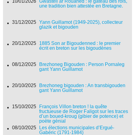
10/01/2026
Gwastell ar Rouaned : le gâteau des rois,
une tradition bien attestée en Bretagne.
31/12/2025
Yann Guillamot (1949-2025), collecteur
glazik et bigouden
20/12/2025
1885 Son ar Bigoudenned : le premier
écrit en breton sur les bigoudènes
08/12/2025
Brezhoneg Bigouden : Person Pornaleg
gant Yann Guillamot
20/10/2025
Brezhoneg bigouden : An transbigouden
gant Yann Guillamot
15/10/2025
François Villon breton ! la quête
fructueuse de Roger Faligot sur les traces
d’un boued-kroug (gibier de potence) et
poète génial
08/10/2025
Les élections municipales d’Ergué-
Gabéric (1791-1984)