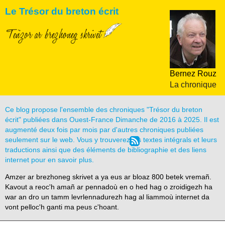
Le Trésor du breton écrit
Teñzor ar brezhoneg skrivet
Bernez Rouz
La chronique
Ce blog propose l'ensemble des chroniques "Trésor du breton
écrit" publiées dans Ouest-France Dimanche de 2016 à 2025. Il est
augmenté deux fois par mois par d'autres chroniques publiées
seulement sur le web. Vous y trouverez les textes intégrals et leurs
traductions ainsi que des éléments de bibliographie et des liens
internet pour en savoir plus.
Amzer ar brezhoneg skrivet a ya eus ar bloaz 800 betek vremañ.
Kavout a reoc'h amañ ar pennadoù en o hed hag o zroidigezh ha
war an dro un tamm levrlennadurezh hag al liammoù internet da
vont pelloc'h ganti ma peus c'hoant.