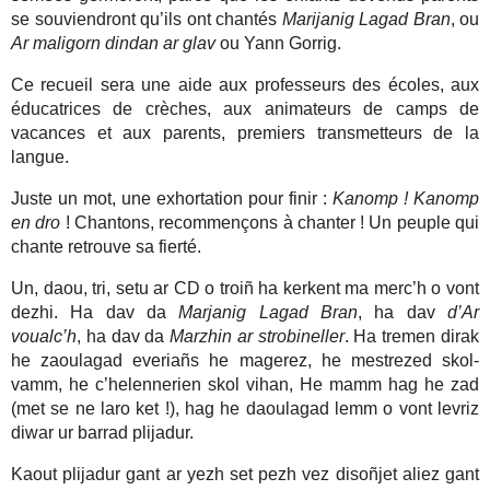
se souviendront qu’ils ont chantés
Marijanig Lagad Bran
, ou
Ar maligorn dindan ar glav
ou Yann Gorrig.
Ce recueil sera une aide aux professeurs des écoles, aux
éducatrices de crèches, aux animateurs de camps de
vacances et aux parents, premiers transmetteurs de la
langue.
Juste un mot, une exhortation pour finir :
Kanomp ! Kanomp
en dro
! Chantons, recommençons à chanter ! Un peuple qui
chante retrouve sa fierté.
Un, daou, tri, setu ar CD o troiñ ha kerkent ma merc’h o vont
dezhi. Ha dav da
Marjanig Lagad Bran
, ha dav
d’Ar
voualc’h
, ha dav da
Marzhin ar strobineller
. Ha tremen dirak
he zaoulagad everiañs he magerez, he mestrezed skol-
vamm, he c’helennerien skol vihan, He mamm hag he zad
(met se ne laro ket !), hag he daoulagad lemm o vont levriz
diwar ur barrad plijadur.
Kaout plijadur gant ar yezh set pezh vez disoñjet aliez gant