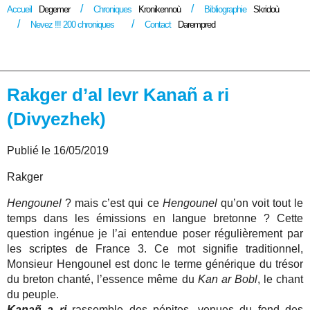
Accueil
Degemer
Chroniques
Kronikennoù
Bibliographie
Skridoù
Nevez !!! 200 chroniques
Contact
Darempred
Rakger d’al levr Kanañ a ri
(Divyezhek)
Publié le 16/05/2019
Rakger
Hengounel
? mais c’est qui ce
Hengounel
qu’on voit tout le
temps dans les émissions en langue bretonne ? Cette
question ingénue je l’ai entendue poser régulièrement par
les scriptes de France 3. Ce mot signifie traditionnel,
Monsieur Hengounel est donc le terme générique du trésor
du breton chanté, l’essence même du
Kan ar Bobl
, le chant
du peuple.
Kanañ a ri
rassemble des pépites, venues du fond des