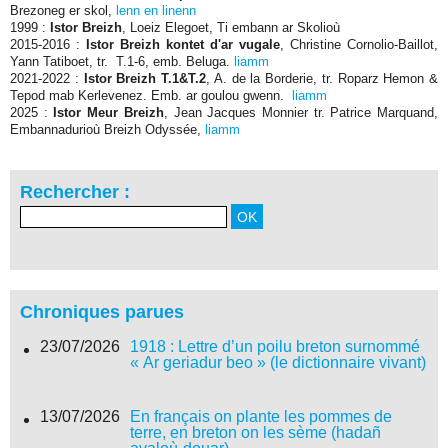
Brezoneg er skol,
lenn en linenn
1999 :
Istor Breizh
, Loeiz Elegoet, Ti embann ar Skolioù
2015-2016 :
Istor Breizh kontet d'ar vugale
, Christine Cornolio-Baillot,
Yann Tatiboet, tr. T.1-6, emb. Beluga.
liamm
2021-2022 :
Istor Breizh T.1&T.2
, A. de la Borderie, tr. Roparz Hemon &
Tepod mab Kerlevenez. Emb. ar goulou gwenn.
liamm
2025 :
Istor Meur Breizh
, Jean Jacques Monnier tr. Patrice Marquand,
Embannadurioù Breizh Odyssée,
liamm
Rechercher :
Chroniques parues
23/07/2026
1918 : Lettre d’un poilu breton surnommé
« Ar geriadur beo » (le dictionnaire vivant)
13/07/2026
En français on plante les pommes de
terre, en breton on les sème (hadañ