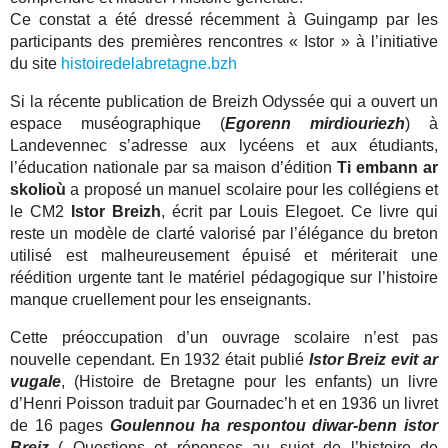
Ce constat a été dressé récemment à Guingamp par les
participants des premières rencontres « Istor » à l’initiative
du site
histoiredelabretagne.bzh
Si la récente publication de Breizh Odyssée qui a ouvert un
espace muséographique (
E
gorenn mirdiouriezh
) à
Landevennec s’adresse aux lycéens et aux étudiants,
l’éducation nationale par sa maison d’édition
Ti embann ar
skolioù
a proposé un manuel scolaire pour les collégiens et
le CM2
Istor Breizh
, écrit par Louis Elegoet. Ce livre qui
reste un modèle de clarté valorisé par l’élégance du breton
utilisé est malheureusement épuisé et mériterait une
réédition urgente tant le matériel pédagogique sur l’histoire
manque cruellement pour les enseignants.
Cette préoccupation d’un ouvrage scolaire n’est pas
nouvelle cependant. En 1932 était publié
Istor Breiz evit ar
vugale
, (Histoire de Bretagne pour les enfants) un livre
d’Henri Poisson traduit par Gournadec’h et en 1936 un livret
de 16 pages
Goulennou ha respontou diwar-benn istor
Breiz
( Questions et réponses au sujet de l’histoire de