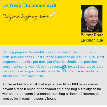
Le Trésor du breton écrit
Teñzor ar brezhoneg skrivet
Bernez Rouz
La chronique
Ce blog propose l'ensemble des chroniques "Trésor du breton
écrit" publiées dans Ouest-France Dimanche de 2016 à 2025. Il est
augmenté deux fois par mois par d'autres chroniques publiées
seulement sur le web. Vous y trouverez les textes intégrals et leurs
traductions ainsi que des éléments de bibliographie et des liens
internet pour en savoir plus.
Amzer ar brezhoneg skrivet a ya eus ar bloaz 800 betek vremañ.
Kavout a reoc'h amañ ar pennadoù en o hed hag o zroidigezh ha
war an dro un tamm levrlennadurezh hag al liammoù internet da
vont pelloc'h ganti ma peus c'hoant.