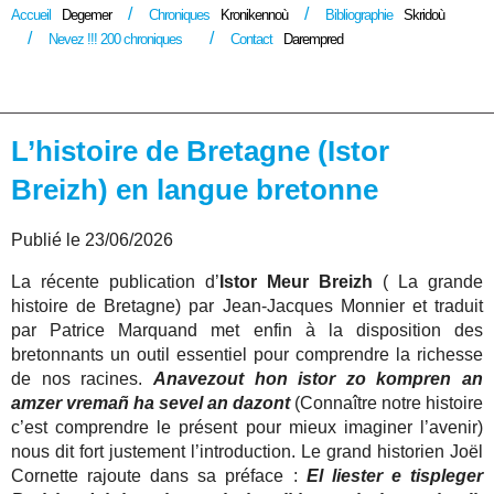
Accueil
Degemer
Chroniques
Kronikennoù
Bibliographie
Skridoù
Nevez !!! 200 chroniques
Contact
Darempred
L’histoire de Bretagne (Istor
Breizh) en langue bretonne
Publié le 23/06/2026
La récente publication d’
Istor Meur Breizh
( La grande
histoire de Bretagne) par Jean-Jacques Monnier et traduit
par Patrice Marquand met enfin à la disposition des
bretonnants un outil essentiel pour comprendre la richesse
de nos racines.
Anavezout hon istor zo kompren an
amzer vremañ ha sevel an dazont
(Connaître notre histoire
c’est comprendre le présent pour mieux imaginer l’avenir)
nous dit fort justement l’introduction. Le grand historien Joël
Cornette rajoute dans sa préface :
El liester e tispleger