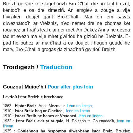
Breizh ne voe ket staget ouzh Bro C'hall dre un taol brezel,
kentoc'h e oa dre zimeziñ. An emglev a zouge a vije
hiviziken doujet gant Bro-C'hall. Mar en em savas
diwezhatoc'h ar Vreizhiz, n'eo nemet dre ne chomas ket
rouanez ar Frañs feal d'ar ger roet. An Dukez Anna he devoa
taolet evezh ma vije miret gwirioù ha gizioù he Breizhis. E-
pad he buhez ar marc'had a oa doujet ; hogen goude he
marv, Bro-C'hall a grogas da zinac'hañ gwirioù Breizh.
Troidigezh /
Traduction
Gouzout Muioc’h /
Pour aller plus loin
Levrioù Istor Breizh e brezhoneg
1863 :
Histor Breiz
, Anna Mezmeur,
Lenn en linenn,
1910 :
Istor Breiz hag ar C'helted
,
lenn en linenn
1910 :
Istoer Breih pe hanes er Vretoned
,
lenn en linenn
1932 :
Istor Breiz evit ar vugale
, H. Poisson tr. Gournadec'h,
lenn en
linenn
1935 :
Goulennou ha respontou diwar-benn istor Breiz
, Breuriez