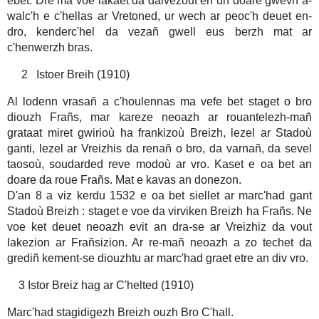
ebet. Dre ma voe lakaet da dalvezout en un doare gwevn a-
walc'h e c'hellas ar Vretoned, ur wech ar peoc'h deuet en-
dro, kenderc'hel da vezañ gwell eus berzh mat ar
c'henwerzh bras.
2 Istoer Breih (1910)
Al lodenn vrasañ a c'houlennas ma vefe bet staget o bro
diouzh Frañs, mar kareze neoazh ar rouantelezh-mañ
grataat miret gwirioù ha frankizoù Breizh, lezel ar Stadoù
ganti, lezel ar Vreizhis da renañ o bro, da varnañ, da sevel
taosoù, soudarded reve modoù ar vro. Kaset e oa bet an
doare da roue Frañs. Mat e kavas an donezon.
D'an 8 a viz kerdu 1532 e oa bet siellet ar marc'had gant
Stadoù Breizh : staget e voe da virviken Breizh ha Frañs. Ne
voe ket deuet neoazh evit an dra-se ar Vreizhiz da vout
lakezion ar Frañsizion. Ar re-mañ neoazh a zo techet da
grediñ kement-se diouzhtu ar marc'had graet etre an div vro.
3 Istor Breiz hag ar C'helted (1910)
Marc'had stagidigezh Breizh ouzh Bro C'hall.