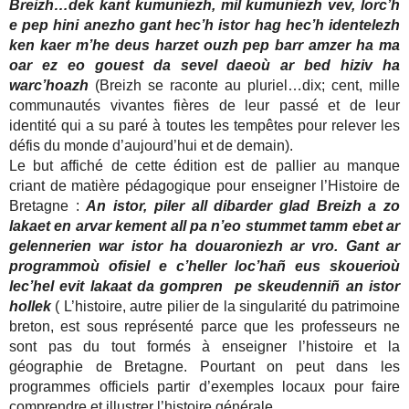
Breizh…dek kant kumuniezh, mil kumuniezh vev, lorc’h
e pep hini anezho gant hec’h istor hag hec’h identelezh
ken kaer m’he deus harzet ouzh pep barr amzer ha ma
oar ez eo gouest da sevel daeoù ar bed hiziv ha
warc’hoazh
(Breizh se raconte au pluriel…dix; cent, mille
communautés vivantes fières de leur passé et de leur
identité qui a su paré à toutes les tempêtes pour relever les
défis du monde d’aujourd’hui et de demain).
Le but affiché de cette édition est de pallier au manque
criant de matière pédagogique pour enseigner l’Histoire de
Bretagne :
An istor, piler all dibarder glad Breizh a zo
lakaet en arvar kement all pa n’eo stummet tamm ebet ar
gelennerien war istor ha douaroniezh ar vro. Gant ar
programmoù ofisiel e c’heller loc’hañ eus skouerioù
lec’hel evit lakaat da gompren pe skeudenniñ an istor
hollek
( L’histoire, autre pilier de la singularité du patrimoine
breton, est sous représenté parce que les professeurs ne
sont pas du tout formés à enseigner l’histoire et la
géographie de Bretagne. Pourtant on peut dans les
programmes officiels partir d’exemples locaux pour faire
comprendre et illustrer l’histoire générale.