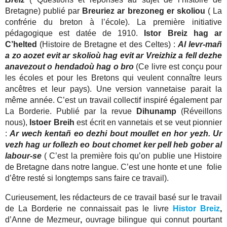
Bretagne) publié par
Breuriez ar brezoneg er skoliou
( La
confrérie du breton à l’école). La première initiative
pédagogique est datée de 1910.
Istor Breiz hag ar
C’helted
(Histoire de Bretagne et des Celtes) :
Al levr-mañ
a zo aozet evit ar skolioù hag evit ar Vreizhiz a fell dezhe
anavezout o hendadoù hag o bro
(Ce livre est conçu pour
les écoles et pour les Bretons qui veulent connaître leurs
ancêtres et leur pays). Une version vannetaise parait la
même année. C’est un travail collectif inspiré également par
La Borderie. Publié par la revue
Dihunamp
(Réveillons
nous),
Istoer Breih
est écrit en vannetais et se veut pionnier
:
Ar wech kentañ eo dezhi bout moullet en hor yezh. Ur
vezh hag ur follezh eo bout chomet ker pell heb gober al
labour-se
( C’est la première fois qu’on publie une Histoire
de Bretagne dans notre langue. C’est une honte et une folie
d’être resté si longtemps sans faire ce travail).
Curieusement, les rédacteurs de ce travail basé sur le travail
de La Borderie ne connaissait pas le livre
Histor Breiz
,
d’Anne de Mezmeur
,
ouvrage bilingue qui connut pourtant