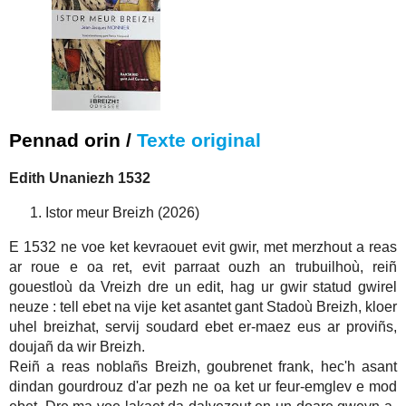
Pennad orin /
Texte original
Edith Unaniezh 1532
Istor meur Breizh (2026)
E 1532 ne voe ket kevraouet evit gwir, met merzhout a reas
ar roue e oa ret, evit parraat ouzh an trubuilhoù, reiñ
gouestloù da Vreizh dre un edit, hag ur gwir statud gwirel
neuze : tell ebet na vije ket asantet gant Stadoù Breizh, kloer
uhel breizhat, servij soudard ebet er-maez eus ar proviñs,
doujañ da wir Breizh.
Reiñ a reas noblañs Breizh, goubrenet frank, hec'h asant
dindan gourdrouz d'ar pezh ne oa ket ur feur-emglev e mod