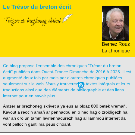
Le Trésor du breton écrit
Teñzor ar brezhoneg skrivet
Bernez Rouz
La chronique
Ce blog propose l'ensemble des chroniques "Trésor du breton
écrit" publiées dans Ouest-France Dimanche de 2016 à 2025. Il est
augmenté deux fois par mois par d'autres chroniques publiées
seulement sur le web. Vous y trouverez les textes intégrals et leurs
traductions ainsi que des éléments de bibliographie et des liens
internet pour en savoir plus.
Amzer ar brezhoneg skrivet a ya eus ar bloaz 800 betek vremañ.
Kavout a reoc'h amañ ar pennadoù en o hed hag o zroidigezh ha
war an dro un tamm levrlennadurezh hag al liammoù internet da
vont pelloc'h ganti ma peus c'hoant.