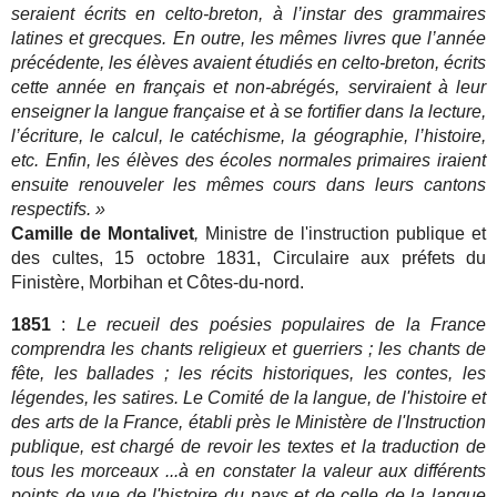
seraient écrits en celto-breton, à l’instar des grammaires
latines et grecques. En outre, les mêmes livres que l’année
précédente, les élèves avaient étudiés en celto-breton, écrits
cette année en français et non-abrégés, serviraient à leur
enseigner la langue française et à se fortifier dans la lecture,
l’écriture, le calcul, le catéchisme, la géographie, l’histoire,
etc. Enfin, les élèves des écoles normales primaires iraient
ensuite renouveler les mêmes cours dans leurs cantons
respectifs. »
Camille de Montalivet
,
Ministre de l'instruction publique et
des cultes, 15 octobre 1831, Circulaire aux préfets du
Finistère, Morbihan et Côtes-du-nord.
1851
:
Le recueil des poésies populaires de la France
comprendra les chants religieux et guerriers ; les chants de
fête, les ballades ; les récits historiques, les contes, les
légendes, les satires. Le Comité de la langue, de l'histoire et
des arts de la France, établi près le Ministère de l'Instruction
publique, est chargé de revoir les textes et la traduction de
tous les morceaux ...à en constater la valeur aux différents
points de vue de l'histoire du pays et de celle de la langue