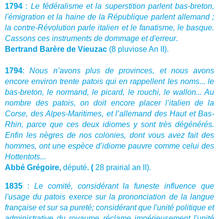
1794
:
Le fédéralisme et la superstition parlent bas-breton,
l'émigration et la haine de la République parlent allemand ;
la contre-Révolution parle italien et le fanatisme, le basque.
Cassons ces instruments de dommage et d'erreur
.
Bertrand Barère de Vieuzac
(8 pluviose An II).
1794
:
Nous n’avons plus de provinces, et nous avons
encore environ trente patois qui en rappellent les noms... le
bas-breton, le normand, le picard, le rouchi, le wallon... Au
nombre des patois, on doit encore placer l’italien de la
Corse, des Alpes-Maritimes, et l’allemand des Haut et Bas-
Rhin, parce que ces deux idiomes y sont très dégénérés.
Enfin les nègres de nos colonies, dont vous avez fait des
hommes, ont une espèce d’idiome pauvre comme celui des
Hottentots...
Abbé Grégoire,
député
. (
28 prairial an II).
1835
:
Le comité, considérant la funeste influence que
l'usage du patois exerce sur la prononciation de la langue
française et sur sa pureté; considérant que l'unité politique et
administrative du royaume réclame impérieusement l'unité