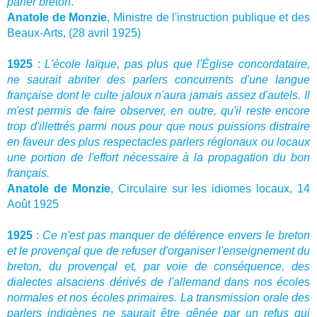
parler breton
.
Anatole de Monzie
, Ministre de l'instruction publique et des
Beaux-Arts, (28 avril 1925)
1925
:
L'école laïque, pas plus que l'Église concordataire,
ne saurait abriter des parlers concurrents d'une langue
française dont le culte jaloux n'aura jamais assez d'autels. Il
m'est permis de faire observer, en outre, qu'il reste encore
trop d'illettrés parmi nous pour que nous puissions distraire
en faveur des plus respectacles parlers régionaux ou locaux
une portion de l'effort nécessaire à la propagation du bon
français.
Anatole de Monzie
,
Circulaire sur les idiomes locaux,
14
Août 1925
1925
:
Ce n'est pas manquer de déférence envers le breton
et le provençal que de refuser d'organiser l'enseignement du
breton, du provençal et, par voie de conséquence, des
dialectes alsaciens dérivés de l'allemand dans nos écoles
normales et nos écoles primaires. La transmission orale des
parlers indigènes ne saurait être gênée par un refus qui