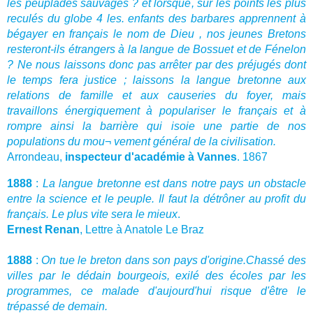
les peuplades sauvages ? et lorsque, sur les points les plus
reculés du globe 4 les. enfants des barbares apprennent à
bégayer en français le nom de Dieu , nos jeunes Bretons
resteront-ils étrangers à la langue de Bossuet et de Fénelon
? Ne nous laissons donc pas arrêter par des préjugés dont
le temps fera justice ; laissons la langue bretonne aux
relations de famille et aux causeries du foyer, mais
travaillons énergiquement à populariser le français et à
rompre ainsi la barrière qui isoie une partie de nos
populations du mou¬ vement général de la civilisation.
Arrondeau,
inspecteur d'académie à Vannes
. 1867
1888
:
La langue bretonne est dans notre pays un obstacle
entre la science et le peuple. Il faut la détrôner au profit du
français. Le plus vite sera le mieux
.
Ernest Renan
, Lettre à Anatole Le Braz
1888
:
On tue le breton dans son pays d'origine.Chassé des
villes par le dédain bourgeois, exilé des écoles par les
programmes, ce malade d'aujourd'hui risque d'être le
trépassé de demain.