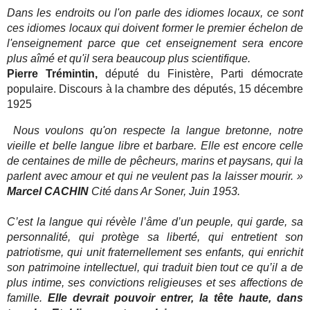
Dans les endroits ou l'on parle des idiomes locaux, ce sont
ces idiomes locaux qui doivent former le premier échelon de
l'enseignement parce que cet enseignement sera encore
plus aîmé et qu'il sera beaucoup plus scientifique.
Pierre Trémintin,
député du Finistère, Parti démocrate
populaire. Discours à la chambre des députés, 15 décembre
1925
Nous
voulons
qu'
on
respecte
la
langue
bre
tonne,
notre
vieille
et
belle
langue
libre
et
bar
bare.
Elle
est
encore
celle
de
centaines
de
mille
de
pêcheurs,
marins
et
paysans,
qui
la
parlent
avec
amour
et
qui
ne
veulent
pas
la
laisser
mourir.
»
Marcel
CACHIN
Cité dans Ar Soner, Juin 1953.
C
’
est
la
langue
qui
révèle
l
’
âme
d
’
un
peuple,
qui
garde,
sa
personnalité,
qui
protège
sa
liberté,
qui
entretient
son
patriotisme,
qui
unit
fraternellement
ses
enfants,
qui
enrichit
son
patrimoine
intellectuel,
qui
traduit
bien
tout
ce
qu
’
il
a
de
plus
intime,
ses
convictions
religieuses
et
ses
affections
de
famille
.
Elle
devrait
pouvoir
entrer,
la
tête
haute,
dans