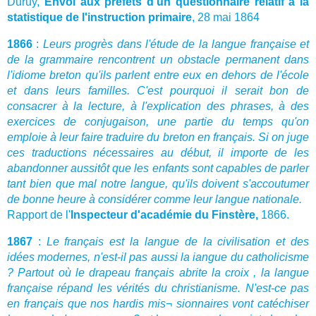
Duruy,
Envoi aux préfets d'un questionnaire relatif à la
statistique de l'instruction primaire
, 28 mai 1864
1866
:
Leurs progrès dans l'étude de la langue française et
de la grammaire rencontrent un obstacle permanent dans
l'idiome breton qu'ils parlent entre eux en dehors de l'école
et dans leurs familles. C'est pourquoi il serait bon de
consacrer à la lecture, à l'explication des phrases, à des
exercices de conjugaison, une partie du temps qu'on
emploie à leur faire traduire du breton en français. Si on juge
ces traductions nécessaires au début, il importe de les
abandonner aussitôt que les enfants sont capables de parler
tant bien que mal notre langue, qu'ils doivent s'accoutumer
de bonne heure à considérer comme leur langue nationale.
Rapport de l'
Inspecteur d'académie du Finstère,
1866.
1867
:
Le français est la langue de la civilisation et des
idées modernes, n'est-il pas aussi la iangue du catholicisme
? Partout où le drapeau français abrite la croix , la langue
française répand les vérités du christianisme. N'est-ce pas
en français que nos hardis mis¬ sionnaires vont catéchiser